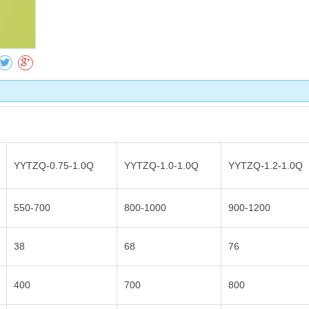
收藏
YYTZQ-0.75-1.0Q
YYTZQ-1.0-1.0Q
YYTZQ-1.2-1.0Q
550-700
800-1000
900-1200
38
68
76
400
700
800