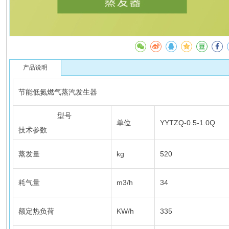
产品说明
节能低氮燃气蒸汽发生器
型号
单位
YYTZQ-0.5-1.0Q
技术参数
蒸发量
kg
520
耗气量
m3/h
34
额定热负荷
KW/h
335