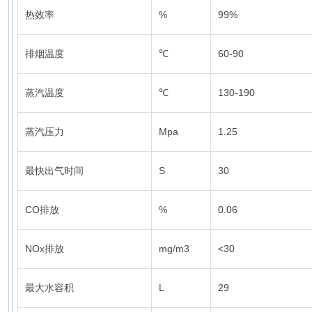
热效率
%
99%
排烟温度
℃
60-90
蒸汽温度
℃
130-190
蒸汽压力
Mpa
1.25
最快出气时间
S
30
CO排放
%
0.06
NOx排放
mg/m3
<30
最大水容积
L
29