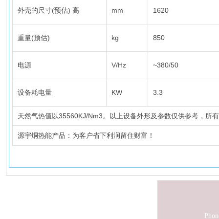
外壳的尺寸(预估) 高
mm
1620
重量(预估)
kg
850
电源
V/Hz
~380/50
设备耗电量
KW
3.3
天然气热值以35560KJ/Nm3。以上设备外形及参数仅供参考，
源宇烔热能产品：为客户省下利润留住财富！
Phon