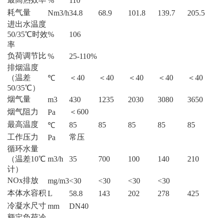
%
110
耗气量
Nm3/h
34.8
68.9
101.8
139.7
205.5
进出水温度
50/35℃时效
%
106
率
负荷调节比
%
25-110%
排烟温度
（温差
＜40
＜40
＜40
＜40
＜40
℃
50/35℃）
烟气量
m3
430
1235
2030
3080
3650
烟气阻力
＜600
Pa
最高温度
85
85
85
85
85
℃
工作压力
常压
Pa
循环水量
（温差10℃
m3/h
35
700
100
140
210
计）
NOx排放
mg/m3
<30
<30
<30
<30
本体水容积
L
58.8
143
202
278
425
冷凝水尺寸
mm
DN40
额定负荷冷