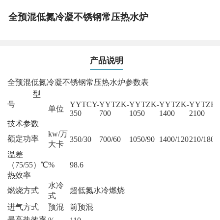
全预混低氮冷凝不锈钢常压热水炉
产品说明
全预混低氮冷凝不锈钢常压热水炉参数表
型
号
YYTCY-
YYTZK-
YYTZK-
YYTZK-
YYTZK-
单位
350
700
1050
1400
2100
技术参数
kw/万
额定功率
350/30
700/60
1050/90
1400/120
210/180
大卡
温差
（75/55）℃
%
98.6
热效率
水冷
燃烧方式
超低氮水冷燃烧
式
进气方式
预混
前预混
最高热效率