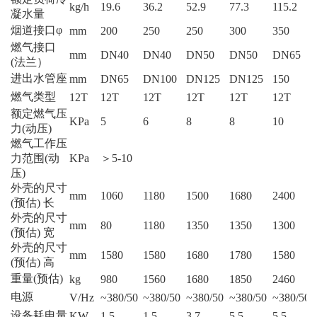
kg/h
19.6
36.2
52.9
77.3
115.2
凝水量
烟道接口φ
mm
200
250
250
300
350
燃气接口
mm
DN40
DN40
DN50
DN50
DN65
(法兰）
进出水管座
mm
DN65
DN100
DN125
DN125
150
燃气类型
12T
12T
12T
12T
12T
12T
额定燃气压
KPa
5
6
8
8
10
力(动压)
燃气工作压
力范围(动
KPa
＞5-10
压)
外壳的尺寸
mm
1060
1180
1500
1680
2400
(预估) 长
外壳的尺寸
mm
80
1180
1350
1350
1300
(预估) 宽
外壳的尺寸
mm
1580
1580
1680
1780
1580
(预估) 高
重量(预估)
kg
980
1560
1680
1850
2460
电源
V/Hz
~380/50
~380/50
~380/50
~380/50
~380/50
设备耗电量
KW
1.5
1.5
3.7
5.5
5.5